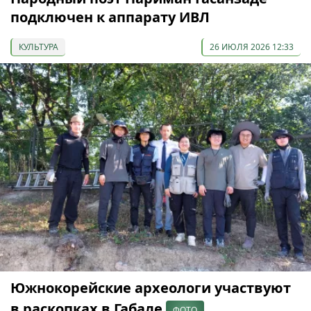
подключен к аппарату ИВЛ
КУЛЬТУРА
26 ИЮЛЯ 2026 12:33
Южнокорейские археологи участвуют
в раскопках в Габале
ФОТО