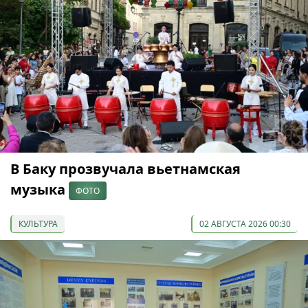
В Баку прозвучала вьетнамская
музыка
ФОТО
КУЛЬТУРА
02 АВГУСТА 2026 00:30