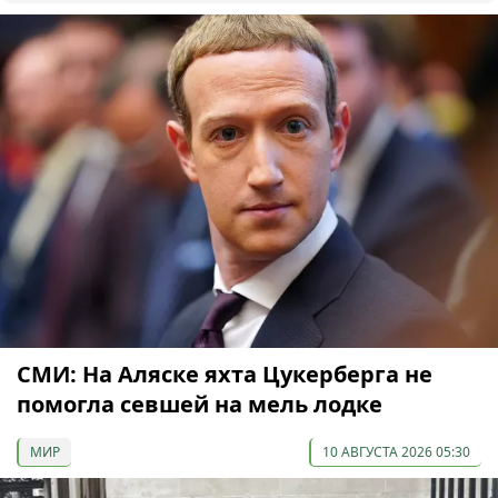
СМИ: На Аляске яхта Цукерберга не
помогла севшей на мель лодке
МИР
10 АВГУСТА 2026 05:30