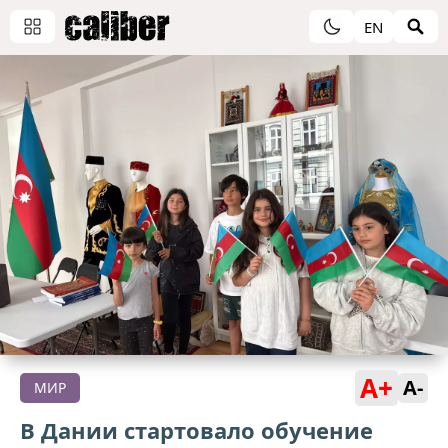
EN
A+
A-
МИР
В Дании стартовало обучение