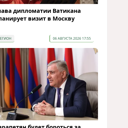
лава дипломатии Ватикана
ланирует визит в Москву
РЕГИОН
06 АВГУСТА 2026 17:55
арапетян будет бороться за