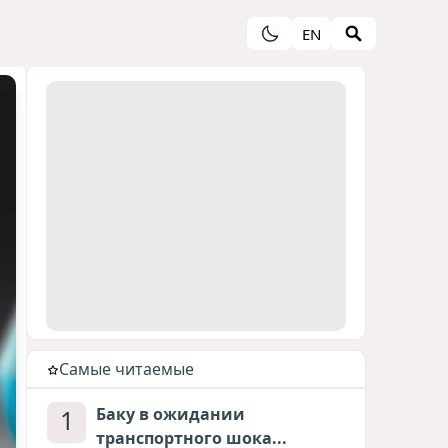
EN
Cамые читаемые
1
Баку в ожидании
транспортного шока...