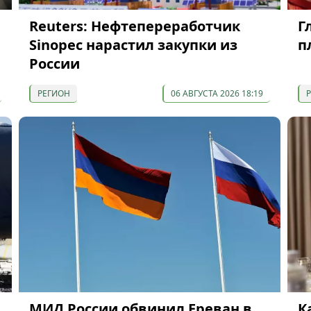
Reuters: Нефтепереработчик
Г
Sinopec нарастил закупки из
п
России
РЕГИОН
06 АВГУСТА 2026 18:19
МИД России обвинил Ереван в
К