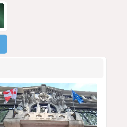
АРМЯНСКОЕ ЛОББИ, РОССИЙСКИЙ
СЛЕД И КРИЗИС ЕВРОПЕЙСКОЙ
МОРАЛИ
1410
04 Августа 2026 14:14
9
Зять главкома ВКС РФ погиб
при взрыве у ресторана в
Москве
ВИДЕО / ФОТО
1105
05 Августа 2026 16:31
10
Тень биткоина над Грузией:
блэкауты и проблемы
майнинга
СТАТЬЯ ВЛАДИМИРА ЦХВЕДИАНИ
988
05 Августа 2026 17:46