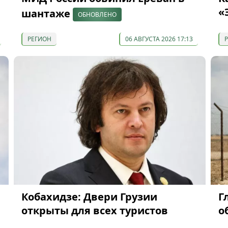
«
шантаже
ОБНОВЛЕНО
РЕГИОН
06 АВГУСТА 2026 17:13
Кобахидзе: Двери Грузии
Г
открыты для всех туристов
о