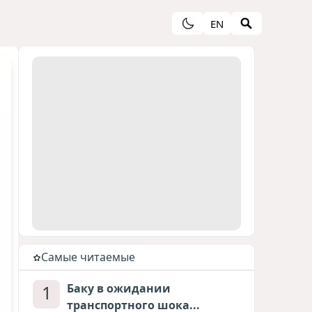
EN
Cамые читаемые
1
Баку в ожидании
транспортного шока...