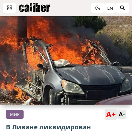
EN
A+
A-
МИР
В Ливане ликвидирован