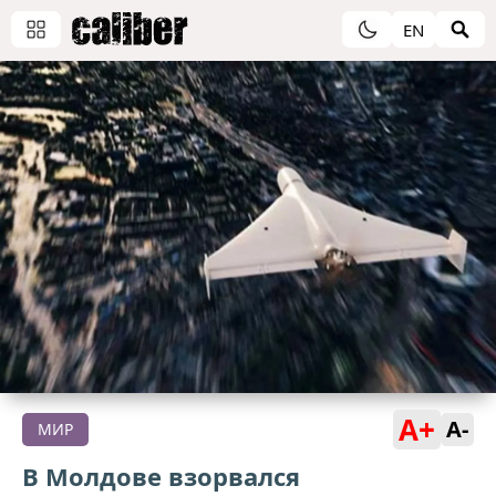
EN
A+
A-
МИР
В Молдове взорвался