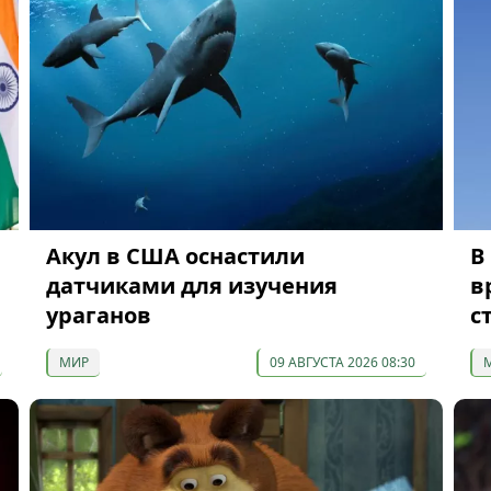
Акул в США оснастили
В
датчиками для изучения
в
ураганов
с
МИР
09 АВГУСТА 2026 08:30