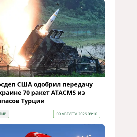
осдеп США одобрил передачу
краине 70 ракет ATACMS из
апасов Турции
МИР
09 АВГУСТА 2026 09:10