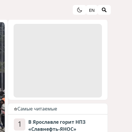
EN
Cамые читаемые
1
В Ярославле горит НПЗ
«Славнефть-ЯНОС»