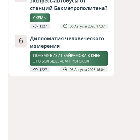
экспресс-автобусы от
станций Бакметрополитена?
СХЕМЫ
1327
06 Августа 2026 17:37
6
Дипломатия человеческого
измерения
ПОЧЕМУ ВИЗИТ БАЙРАМОВА В КИЕВ –
ЭТО БОЛЬШЕ, ЧЕМ ПРОТОКОЛ
1227
06 Августа 2026 16:04
7
Америка сворачивает
флаги: Вашингтон
сокращает свою
дипломатическую сеть
СТАТЬЯ МАТАНАТ НАСИБОВОЙ
1143
06 Августа 2026 10:21
8
Байрамов и Буданов