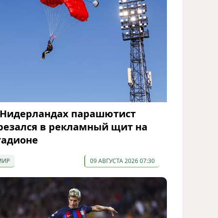
 Нидерландах парашютист
резался в рекламный щит на
тадионе
МИР
09 АВГУСТА 2026 07:30