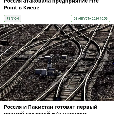
Россия атаковала предприятие Fire
Point в Киеве
РЕГИОН
08 АВГУСТА 2026 10:59
Россия и Пакистан готовят первый
прямой грузовой ж/д маршрут