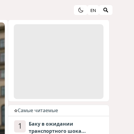
EN
Cамые читаемые
1
Баку в ожидании
транспортного шока...