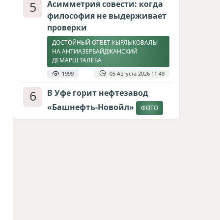
5
Асимметрия совести: когда
философия не выдерживает
проверки
ДОСТОЙНЫЙ ОТВЕТ КЫРЛЫКОВАЛЫ
НА АНТИАЗЕРБАЙДЖАНСКИЙ
ДЕМАРШ ТАЛЕБА
1999
05 Августа 2026 11:49
6
В Уфе горит нефтезавод
«Башнефть-Новойл»
ФОТО
1864
05 Августа 2026 12:53
7
Атлантический щит: Дания
ставит на Фареры в
большой игре за Арктику
СТАТЬЯ МАТАНАТ НАСИБОВОЙ
1661
05 Августа 2026 08:26
8
Европарламент без маски