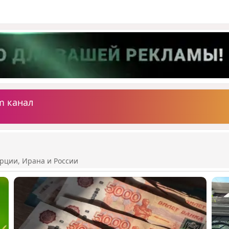
m канал
рции, Ирана и России