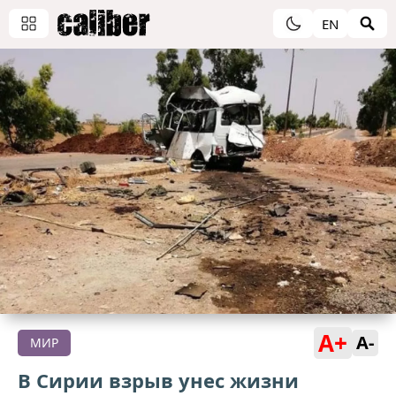
EN
A+
A-
МИР
В Сирии взрыв унес жизни