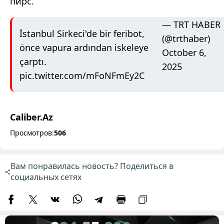
пирс.
— TRT HABER
İstanbul Sirkeci'de bir feribot,
(@trthaber)
önce vapura ardından iskeleye
October 6,
çarptı.
2025
pic.twitter.com/mFoNFmEy2C
Caliber.Az
Просмотров:
506
Вам понравилась новость? Поделиться в
социальных сетях