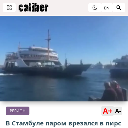
EN
A+
A-
РЕГИОН
В Стамбуле паром врезался в пирс