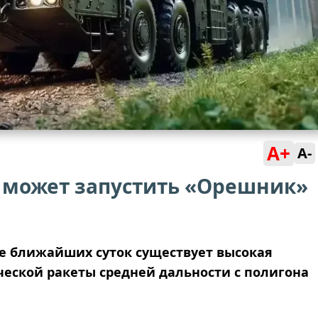
A+
A-
я может запустить «Орешник»
ие ближайших суток существует высокая
еской ракеты средней дальности с полигона