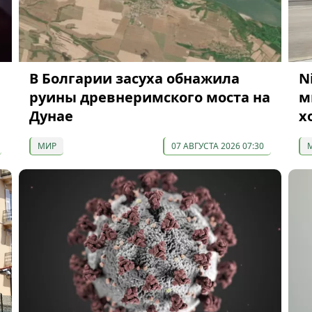
В Болгарии засуха обнажила
N
руины древнеримского моста на
м
Дунае
х
МИР
07 АВГУСТА 2026 07:30