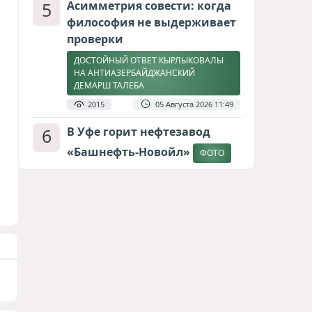
5
Асимметрия совести: когда
философия не выдерживает
проверки
ДОСТОЙНЫЙ ОТВЕТ КЫРЛЫКОВАЛЫ
НА АНТИАЗЕРБАЙДЖАНСКИЙ
ДЕМАРШ ТАЛЕБА
2015
05 Августа 2026 11:49
6
В Уфе горит нефтезавод
«Башнефть-Новойл»
ФОТО
1893
05 Августа 2026 12:53
7
Атлантический щит: Дания
ставит на Фареры в
большой игре за Арктику
СТАТЬЯ МАТАНАТ НАСИБОВОЙ
1671
05 Августа 2026 08:26
8
Европарламент без маски