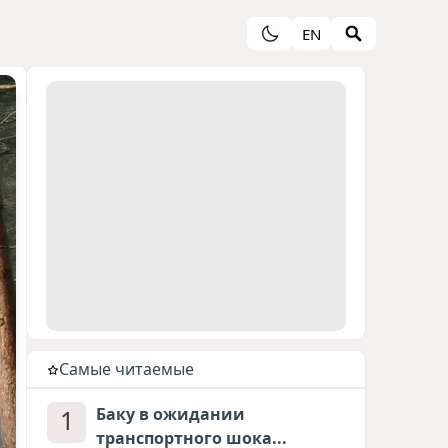
EN
Cамые читаемые
1
Баку в ожидании
транспортного шока...