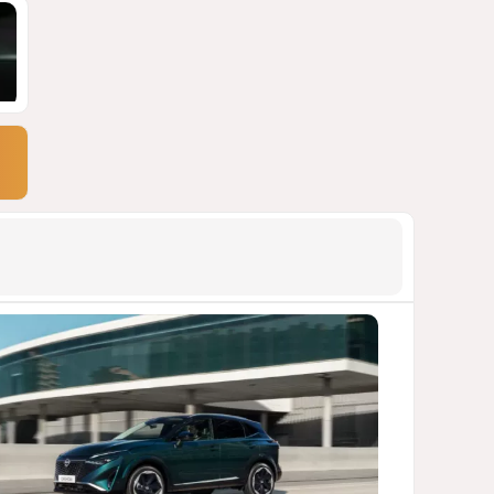
АРМЯНСКОЕ ЛОББИ, РОССИЙСКИЙ
СЛЕД И КРИЗИС ЕВРОПЕЙСКОЙ
МОРАЛИ
1489
04 Августа 2026 14:14
9
Зять главкома ВКС РФ погиб
при взрыве у ресторана в
Москве
ВИДЕО / ФОТО
1146
05 Августа 2026 16:31
10
Инфантино, Буратино,
Чиполлино...
ТАКАЯ ВОТ КАРТИНА, НЕВЕСЕЛАЯ. КАК
ДЛЯ ДЕЙСТВУЮЩИХ ЛИЦ, ТАК И ДЛЯ
ЗРИТЕЛЕЙ
1122
05 Августа 2026 10:15