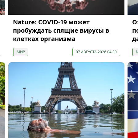
Nature: COVID-19 может
О
пробуждать спящие вирусы в
п
клетках организма
д
МИР
07 АВГУСТА 2026 04:30