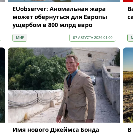
EUobserver: Аномальная жара
В
может обернуться для Европы
с
ущербом в 800 млрд евро
МИР
07 АВГУСТА 2026 01:00
Имя нового Джеймса Бонда
В