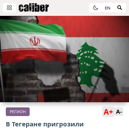
EN
A+
A-
РЕГИОН
В Тегеране пригрозили