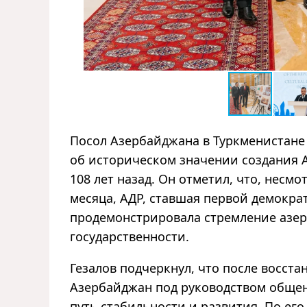
Посол Азербайджана в Туркменистане 
об историческом значении создания
108 лет назад. Он отметил, что, несм
месяца, АДР, ставшая первой демокра
продемонстрировала стремление азер
государственности.
Гезалов подчеркнул, что после восст
Азербайджан под руководством общен
путь стабильности и развития. По ег