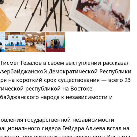
Гисмет Гезалов в своем выступлении рассказал
 Азербайджанской Демократической Республики
отря на короткий срок существования — всего 23
тической республикой на Востоке,
байджанского народа к независимости и
ановления государственной независимости
ационального лидера Гейдара Алиева встал на
о словам, под руководством президента Ильхама