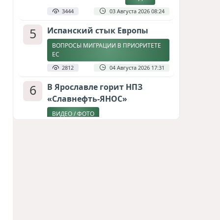
3444
03 Августа 2026 08:24
5
Испанский стык Европы
ВОПРОСЫ МИГРАЦИИ В ПРИОРИТЕТЕ
ЕС
2812
04 Августа 2026 17:31
6
В Ярославле горит НПЗ
«Славнефть-ЯНОС»
ВИДЕО / ФОТО
2549
06 Августа 2026 09:06
7
Дедлайн от Зеленского
ЗАКОНЧИТСЯ ЛИ ВОЙНА К ЗИМЕ?
2382
04 Августа 2026 19:46
8
Стена в океане
КИТАЙ ПРОВЕЛ УЧЕНИЯ В ЮЖНО-
КИТАЙСКОМ МОРЕ