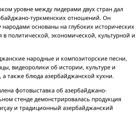
оком уровне между лидерами двух стран дал
рбайджано-туркменских отношений. Он
у народами основаны на глубоких исторических
я в политической, экономической, культурной и
джанские народные и композиторские песни,
цы, видеоролики об истории, культуре и
 а также блюда азербайджанской кухни.
влена фотовыставка об азербайджано-
ьном стенде демонстрировалась продукция
Azərçay и традиционный азербайджанский