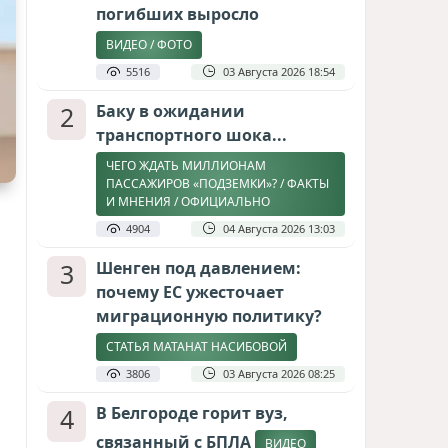
погибших выросло
ВИДЕО / ФОТО
5516
03 Августа 2026 18:54
2
Баку в ожидании
транспортного шока...
ЧЕГО ЖДАТЬ МИЛЛИОНАМ
ПАССАЖИРОВ «ПОДЗЕМКИ»? / ФАКТЫ
И МНЕНИЯ / ОФИЦИАЛЬНО
4904
04 Августа 2026 13:03
3
Шенген под давлением:
почему ЕС ужесточает
миграционную политику?
СТАТЬЯ МАТАНАТ НАСИБОВОЙ
3806
03 Августа 2026 08:25
4
В Белгороде горит вуз,
связанный с БПЛА
ВИДЕО