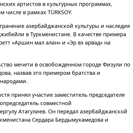
нских артистов в культурных программах,
ом числе в рамках TÜRKSOY.
странение азербайджанской культуры и наследия
жибейли в Туркменистане. В качестве примера
етт «Аршин мал алан» и «Эр вэ арвад» на
ьство мечети в освобожденном городе Физули по
ова, назвав это примером братства и
 народами.
остя принял участие заместитель председателя
сопредседатель совместной
ргулу Атагулиев. Он передал азербайджанской
ркменистана Сердара Бердымухамедова и