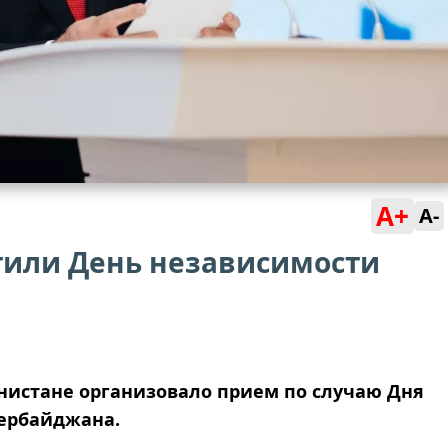
A+
A-
тили День независимости
нистане организовало прием по случаю Дня
зербайджана.