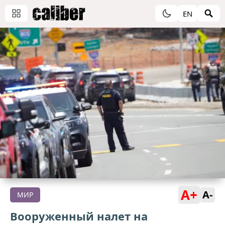
EN
A+
A-
МИР
Вооруженный налет на