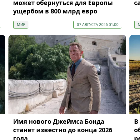
может обернуться для Европы
с
ущербом в 800 млрд евро
МИР
07 АВГУСТА 2026 01:00
Имя нового Джеймса Бонда
В
станет известно до конца 2026
о
года
р