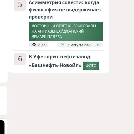
5
Асимметрия совести: когда
философия не выдерживает
проверки
ДОСТОЙНЫЙ ОТВЕТ КЫРЛЫКОВАЛЫ
НА АНТИАЗЕРБАЙДЖАНСКИЙ
ДЕМАРШ ТАЛЕБА
2017
05 Августа 2026 11:49
6
В Уфе горит нефтезавод
«Башнефть-Новойл»
ФОТО
1894
05 Августа 2026 12:53
7
Атлантический щит: Дания
ставит на Фареры в
большой игре за Арктику
СТАТЬЯ МАТАНАТ НАСИБОВОЙ
1673
05 Августа 2026 08:26
8
Европарламент без маски