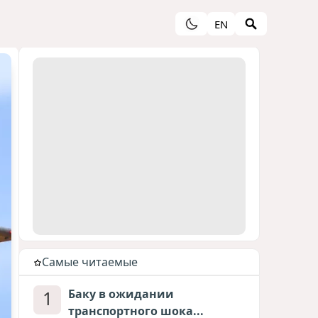
EN
Cамые читаемые
1
Баку в ожидании
транспортного шока...