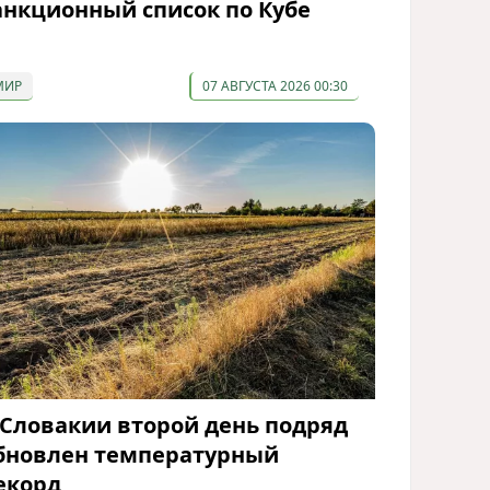
анкционный список по Кубе
МИР
07 АВГУСТА 2026 00:30
 Словакии второй день подряд
бновлен температурный
екорд