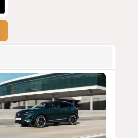
АРМЯНСКОЕ ЛОББИ, РОССИЙСКИЙ
СЛЕД И КРИЗИС ЕВРОПЕЙСКОЙ
МОРАЛИ
1492
04 Августа 2026 14:14
9
Зять главкома ВКС РФ погиб
при взрыве у ресторана в
Москве
ВИДЕО / ФОТО
1147
05 Августа 2026 16:31
10
Инфантино, Буратино,
Чиполлино...
ТАКАЯ ВОТ КАРТИНА, НЕВЕСЕЛАЯ. КАК
ДЛЯ ДЕЙСТВУЮЩИХ ЛИЦ, ТАК И ДЛЯ
ЗРИТЕЛЕЙ
1128
05 Августа 2026 10:15