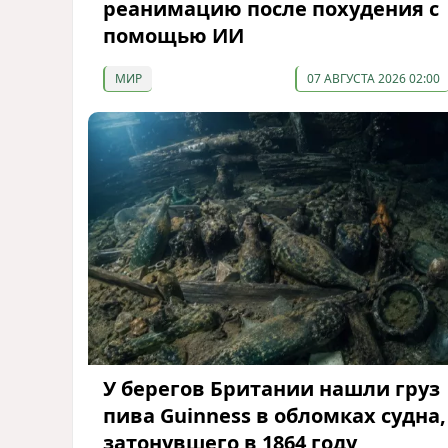
реанимацию после похудения с
помощью ИИ
МИР
07 АВГУСТА 2026 02:00
У берегов Британии нашли груз
пива Guinness в обломках судна,
затонувшего в 1864 году