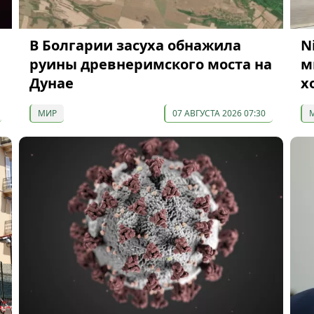
В Болгарии засуха обнажила
N
руины древнеримского моста на
м
Дунае
х
МИР
07 АВГУСТА 2026 07:30