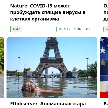
Nature: COVID-19 может
О
пробуждать спящие вирусы в
п
клетках организма
д
МИР
07 АВГУСТА 2026 04:30
EUobserver: Аномальная жара
В