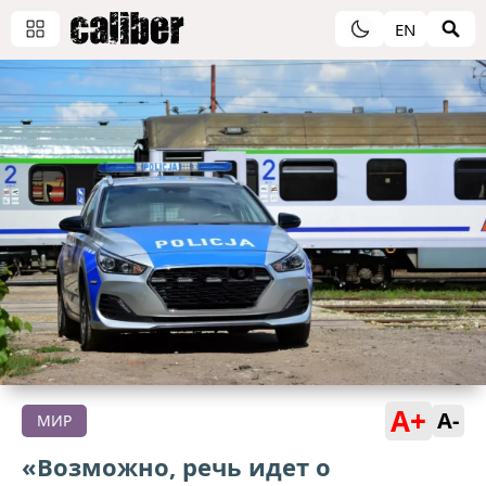
EN
A+
A-
МИР
«Возможно, речь идет о