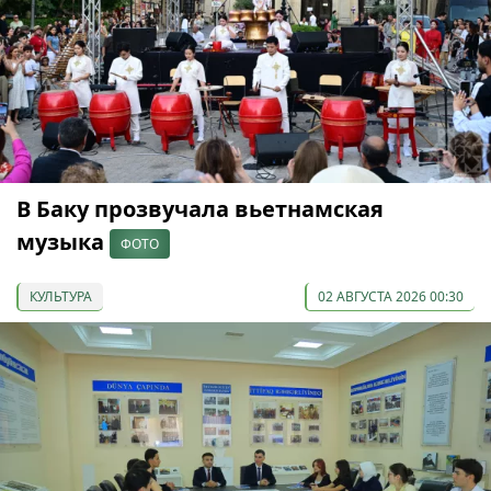
В Баку прозвучала вьетнамская
музыка
ФОТО
КУЛЬТУРА
02 АВГУСТА 2026 00:30