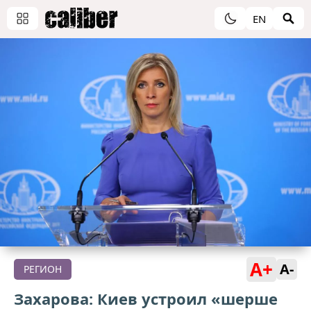
EN
A+
A-
РЕГИОН
Захарова: Киев устроил «шерше