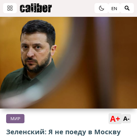
EN
A+
A-
МИР
Зеленский: Я не поеду в Москву