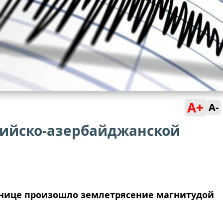
A+
A-
сийско-азербайджанской
анице произошло землетрясение магнитудой