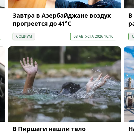
Завтра в Азербайджане воздух
В
прогреется до 41°С
р
СОЦИУМ
08 АВГУСТА 2026 16:16
В Пиршаги нашли тело
Н