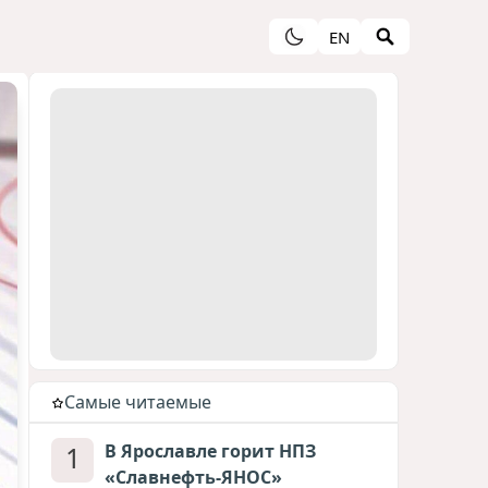
EN
Cамые читаемые
1
В Ярославле горит НПЗ
«Славнефть-ЯНОС»