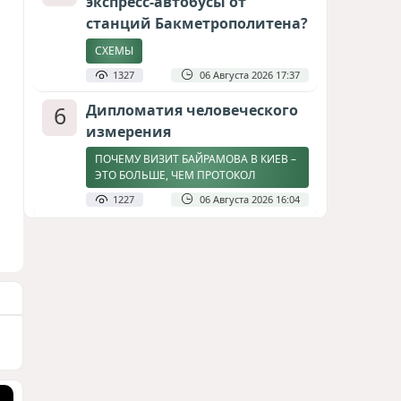
экспресс-автобусы от
станций Бакметрополитена?
СХЕМЫ
1327
06 Августа 2026 17:37
6
Дипломатия человеческого
измерения
ПОЧЕМУ ВИЗИТ БАЙРАМОВА В КИЕВ –
ЭТО БОЛЬШЕ, ЧЕМ ПРОТОКОЛ
1227
06 Августа 2026 16:04
7
Америка сворачивает
флаги: Вашингтон
сокращает свою
дипломатическую сеть
СТАТЬЯ МАТАНАТ НАСИБОВОЙ
1143
06 Августа 2026 10:21
8
Байрамов и Буданов