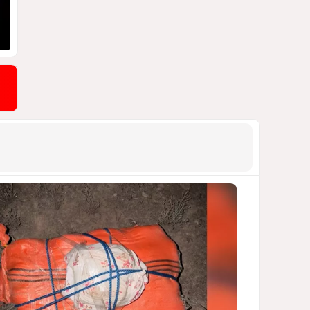
обсудили двусторонние
отношения
1090
06 Августа 2026 20:00
9
Раскол по-
латиноамерикански
ЧТО СТОИТ ЗА ОБОСТРЕНИЕМ
ОТНОШЕНИЙ МЕЖДУ БРАЗИЛИЕЙ И
АРГЕНТИНОЙ?
1068
07 Августа 2026 12:17
10
Формула мира Алиева
СТРАТЕГИЯ СИЛЫ И ДИПЛОМАТИИ
998
07 Августа 2026 16:59