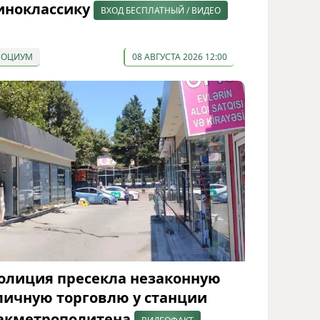
иноклассику
ВХОД БЕСПЛАТНЫЙ / ВИДЕО
СОЦИУМ
08 АВГУСТА 2026 12:00
олиция пресекла незаконную
личную торговлю у станции
акметрополитена