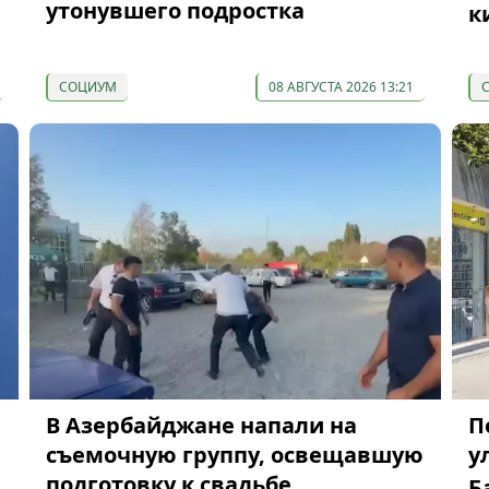
утонувшего подростка
к
СОЦИУМ
08 АВГУСТА 2026 13:21
В Азербайджане напали на
П
съемочную группу, освещавшую
у
подготовку к свадьбе
Б