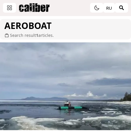
RU
AEROBOAT
Search result
1
articles.