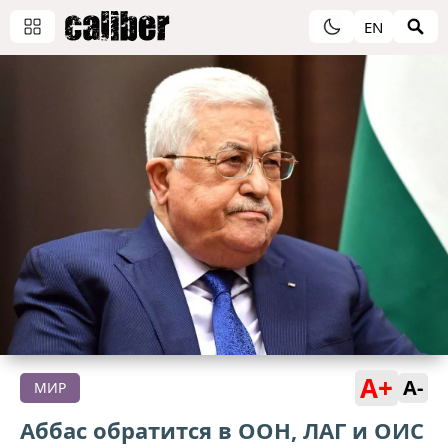
EN
A+
A-
МИР
Аббас обратится в ООН, ЛАГ и ОИС