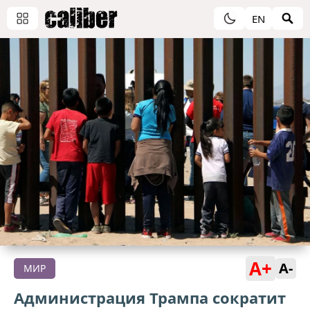
EN
A+
A-
МИР
Администрация Трампа сократит