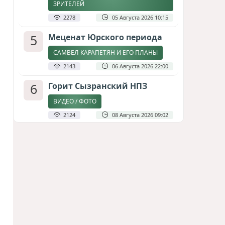
ЗРИТЕЛЕЙ
2278
05 Августа 2026 10:15
5
Меценат Юрского периода
САМВЕЛ КАРАПЕТЯН И ЕГО ПЛАНЫ
2143
06 Августа 2026 22:00
6
Горит Сызранский НПЗ
ВИДЕО / ФОТО
2124
08 Августа 2026 09:02
7
Атлантический щит: Дания
ставит на Фареры в
большой игре за Арктику
СТАТЬЯ МАТАНАТ НАСИБОВОЙ
1949
05 Августа 2026 08:26
8
Стало известно, что построят
на месте снесённой