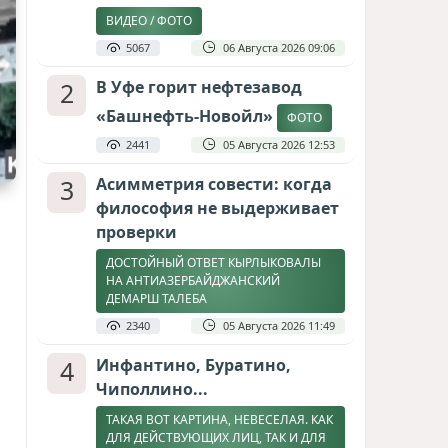
ВИДЕО / ФОТО
5067
06 Августа 2026 09:06
2
В Уфе горит нефтезавод
«Башнефть-Новойл»
ФОТО
2441
05 Августа 2026 12:53
3
Асимметрия совести: когда
философия не выдерживает
проверки
ДОСТОЙНЫЙ ОТВЕТ КЫРЛЫКОВАЛЫ
НА АНТИАЗЕРБАЙДЖАНСКИЙ
ДЕМАРШ ТАЛЕБА
2340
05 Августа 2026 11:49
4
Инфантино, Буратино,
Чиполлино...
ТАКАЯ ВОТ КАРТИНА, НЕВЕСЕЛАЯ. КАК
ДЛЯ ДЕЙСТВУЮЩИХ ЛИЦ, ТАК И ДЛЯ