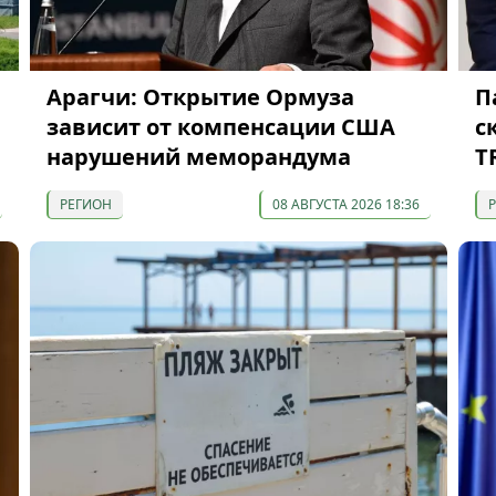
Арагчи: Открытие Ормуза
П
зависит от компенсации США
с
нарушений меморандума
T
РЕГИОН
08 АВГУСТА 2026 18:36