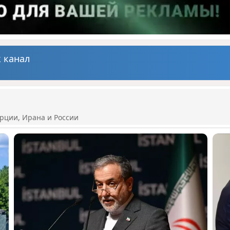
 канал
рции, Ирана и России