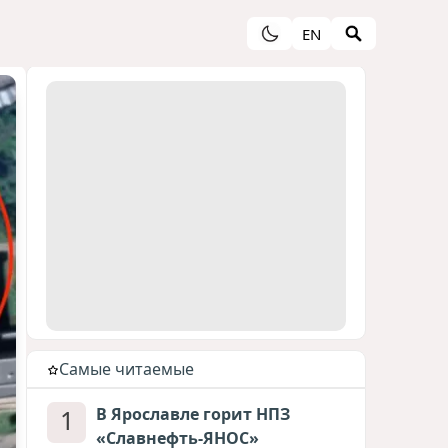
EN
Cамые читаемые
1
В Ярославле горит НПЗ
«Славнефть-ЯНОС»