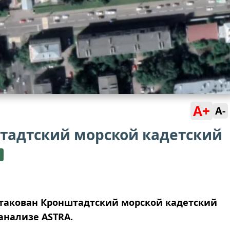
A+
A-
штадтский морской кадетский
такован Кронштадтский морской кадетский
-анализе ASTRA.