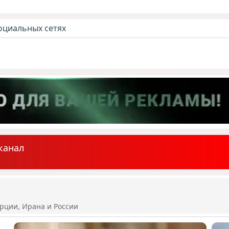
оциальных сетях
канал
рции, Ирана и России