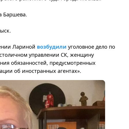
а Баршева.
зыск.
сении Лариной
возбудили
уголовное дело по
в столичном управлении СК, женщину
ения обязанностей, предусмотренных
ации об иностранных агентах».