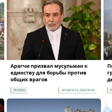
Арагчи призвал мусульман к
П
единству для борьбы против
г
общих врагов
д
РЕГИОН
08 АВГУСТА 2026 00:30