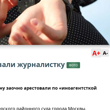
A+
A-
овали журналистку
ФОТО
ну заочно арестовали по «иноагентсткой
ерского районного суда города Москвы.