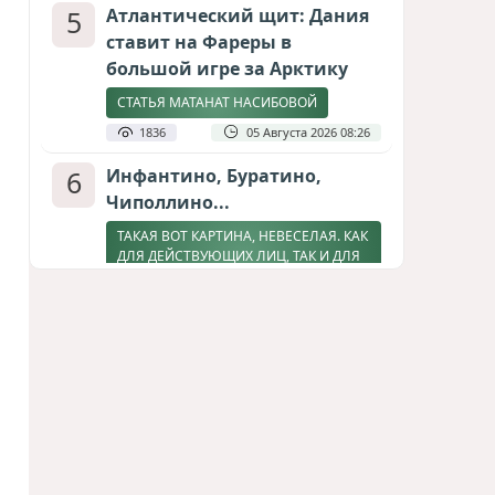
5
Атлантический щит: Дания
ставит на Фареры в
большой игре за Арктику
СТАТЬЯ МАТАНАТ НАСИБОВОЙ
1836
05 Августа 2026 08:26
6
Инфантино, Буратино,
Чиполлино...
ТАКАЯ ВОТ КАРТИНА, НЕВЕСЕЛАЯ. КАК
ДЛЯ ДЕЙСТВУЮЩИХ ЛИЦ, ТАК И ДЛЯ
ЗРИТЕЛЕЙ
1635
05 Августа 2026 10:15
7
Зять главкома ВКС РФ погиб
при взрыве у ресторана в
Москве
ВИДЕО / ФОТО
1306
05 Августа 2026 16:31
8
Тень биткоина над Грузией: