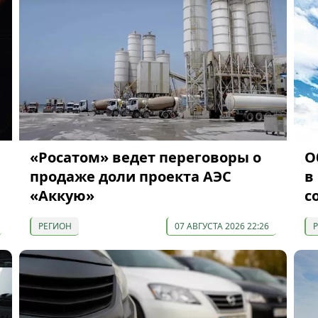
«Росатом» ведет переговоры о
О
продаже доли проекта АЭС
в
«Аккую»
с
РЕГИОН
07 АВГУСТА 2026 22:26