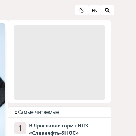
EN
Cамые читаемые
1
В Ярославле горит НПЗ
«Славнефть-ЯНОС»