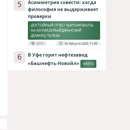
5
Асимметрия совести: когда
философия не выдерживает
проверки
ДОСТОЙНЫЙ ОТВЕТ КЫРЛЫКОВАЛЫ
НА АНТИАЗЕРБАЙДЖАНСКИЙ
ДЕМАРШ ТАЛЕБА
2111
05 Августа 2026 11:49
6
В Уфе горит нефтезавод
«Башнефть-Новойл»
ФОТО
2060
05 Августа 2026 12:53
7
Меценат Юрского периода
САМВЕЛ КАРАПЕТЯН И ЕГО ПЛАНЫ
1776
06 Августа 2026 22:00
8
Атлантический щит: Дания
ставит на Фареры в
большой игре за Арктику