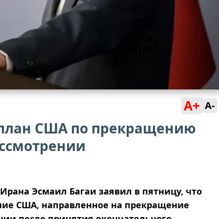
A+
A-
а план США по прекращению
ассмотрении
рана Эсмаил Багаи заявил в пятницу, что
ние США, направленное на прекращение
иции после принятия окончательного