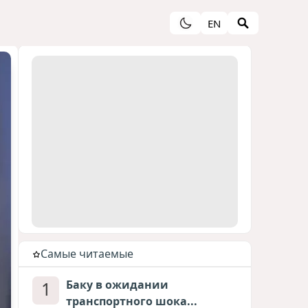
EN
Cамые читаемые
1
Баку в ожидании
транспортного шока...