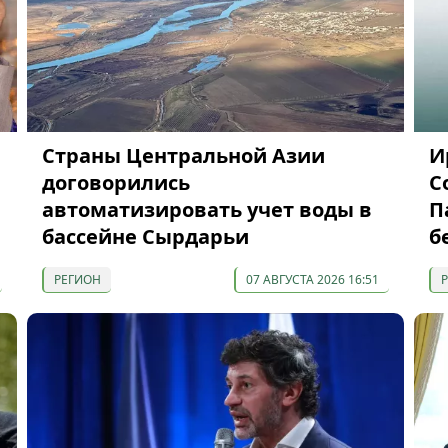
Страны Центральной Азии
И
договорились
С
автоматизировать учет воды в
П
бассейне Сырдарьи
б
РЕГИОН
07 АВГУСТА 2026 16:51