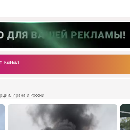
m канал
рции, Ирана и России