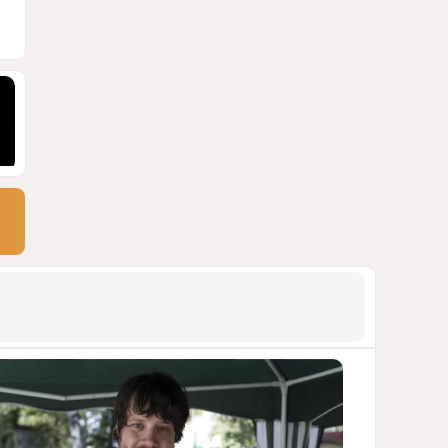
СТАТЬЯ МАТАНАТ НАСИБОВОЙ
1745
05 Августа 2026 08:26
9
Европарламент без маски
АРМЯНСКОЕ ЛОББИ, РОССИЙСКИЙ
СЛЕД И КРИЗИС ЕВРОПЕЙСКОЙ
МОРАЛИ
1665
04 Августа 2026 14:14
10
Инфантино, Буратино,
Чиполлино...
ТАКАЯ ВОТ КАРТИНА, НЕВЕСЕЛАЯ. КАК
ДЛЯ ДЕЙСТВУЮЩИХ ЛИЦ, ТАК И ДЛЯ
ЗРИТЕЛЕЙ
1334
05 Августа 2026 10:15