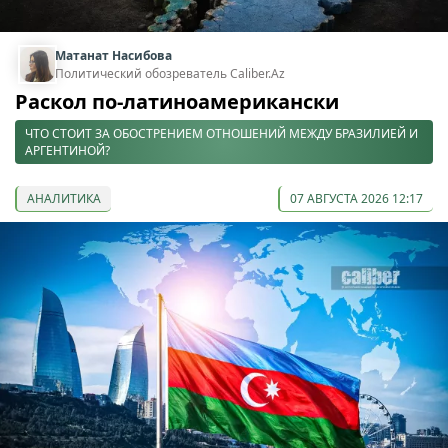
Матанат Насибова
Политический обозреватель Caliber.Az
Раскол по-латиноамерикански
ЧТО СТОИТ ЗА ОБОСТРЕНИЕМ ОТНОШЕНИЙ МЕЖДУ БРАЗИЛИЕЙ И
АРГЕНТИНОЙ?
АНАЛИТИКА
07 АВГУСТА 2026 12:17