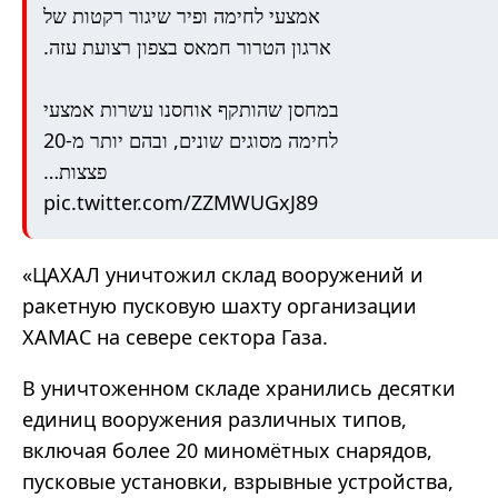
אמצעי לחימה ופיר שיגור רקטות של
ארגון הטרור חמאס בצפון רצועת עזה.
במחסן שהותקף אוחסנו עשרות אמצעי
לחימה מסוגים שונים, ובהם יותר מ-20
פצצות…
pic.twitter.com/ZZMWUGxJ89
«ЦАХАЛ уничтожил склад вооружений и
ракетную пусковую шахту организации
ХАМАС на севере сектора Газа.
В уничтоженном складе хранились десятки
единиц вооружения различных типов,
включая более 20 миномётных снарядов,
пусковые установки, взрывные устройства,