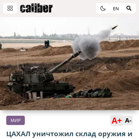
EN
A+
A-
МИР
ЦАХАЛ уничтожил склад оружия и