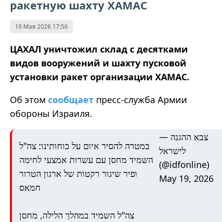
ракетную шахту ХАМАС
19 Мая 2026 17:56
ЦАХАЛ уничтожил склад с десятками
видов вооружений и шахту пусковой
установки ракет организации ХАМАС.
Об этом
сообщает
пресс-служба Армии
обороны Израиля.
— צבא ההגנה
במטרה להסיר איום על כוחותינו: צה"ל
לישראל
השמיד מחסן עם עשרות אמצעי לחימה
(@idfonline)
ופיר שיגור רקטות של ארגון הטרור
May 19, 2026
חמאס
צה"ל השמיד במהלך הלילה, מחסן