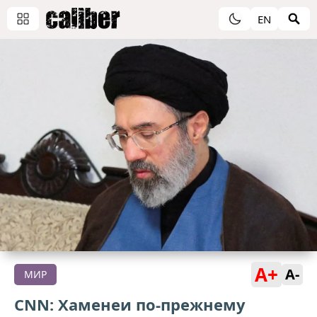
EN
A+
A-
МИР
CNN: Хаменеи по-прежнему