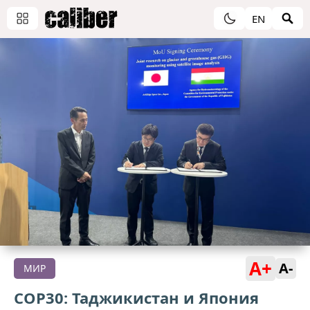
EN
A+
A-
МИР
COP30: Таджикистан и Япония