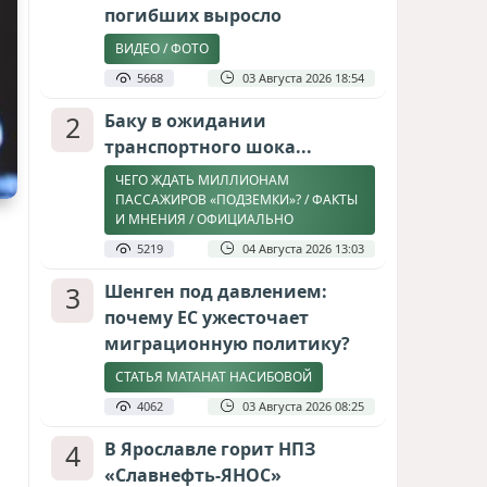
погибших выросло
ВИДЕО / ФОТО
5668
03 Августа 2026 18:54
2
Баку в ожидании
транспортного шока...
ЧЕГО ЖДАТЬ МИЛЛИОНАМ
ПАССАЖИРОВ «ПОДЗЕМКИ»? / ФАКТЫ
И МНЕНИЯ / ОФИЦИАЛЬНО
5219
04 Августа 2026 13:03
3
Шенген под давлением:
почему ЕС ужесточает
миграционную политику?
СТАТЬЯ МАТАНАТ НАСИБОВОЙ
4062
03 Августа 2026 08:25
4
В Ярославле горит НПЗ
«Славнефть-ЯНОС»