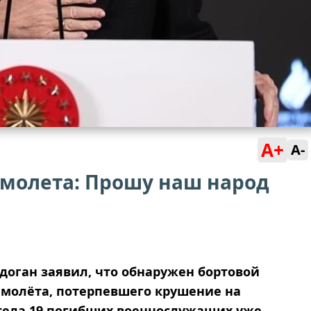
A+
A-
амолета: Прошу наш народ
доган заявил, что обнаружен бортовой
амолёта, потерпевшего крушение на
 тела 19 погибших военнослужащих уже