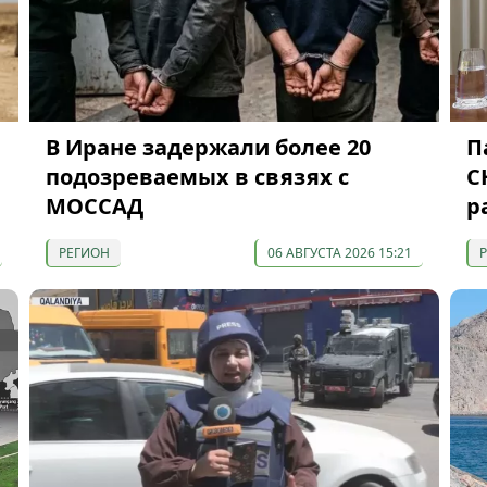
В Иране задержали более 20
П
подозреваемых в связях с
С
МОССАД
р
РЕГИОН
06 АВГУСТА 2026 15:21