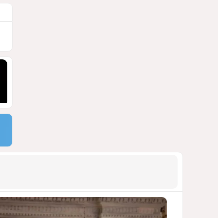
ПОЧЕМУ ИЮЛЬСКИЕ ИТОГИ НЕ ДАЮТ
КИЕВУ ПОВОДОВ ДЛЯ ОПТИМИЗМА?
1991
03 Августа 2026 12:30
9
Асимметрия совести: когда
философия не выдерживает
проверки
ДОСТОЙНЫЙ ОТВЕТ КЫРЛЫКОВАЛЫ
НА АНТИАЗЕРБАЙДЖАНСКИЙ
ДЕМАРШ ТАЛЕБА
1930
05 Августа 2026 11:49
10
Стена в океане
КИТАЙ ПРОВЕЛ УЧЕНИЯ В ЮЖНО-
КИТАЙСКОМ МОРЕ
1914
03 Августа 2026 20:23