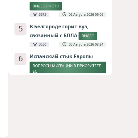
ВИДЕО / ФОТО
3672
06 Августа 2026 09:06
5
В Белгороде горит вуз,
связанный с БПЛА
ВИДЕО
3530
03 Августа 2026 08:24
6
Испанский стык Европы
ВОПРОСЫ МИГРАЦИИ В ПРИОРИТЕТЕ
ЕС
2885
04 Августа 2026 17:31
7
Дедлайн от Зеленского
ЗАКОНЧИТСЯ ЛИ ВОЙНА К ЗИМЕ?
2645
04 Августа 2026 19:46
8
Россия продвигается,
проблемы Украины
нарастают