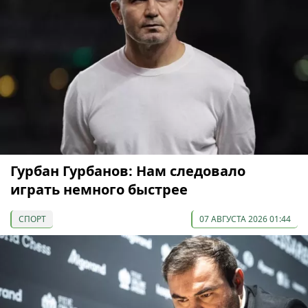
Гурбан Гурбанов: Нам следовало
играть немного быстрее
СПОРТ
07 АВГУСТА 2026 01:44