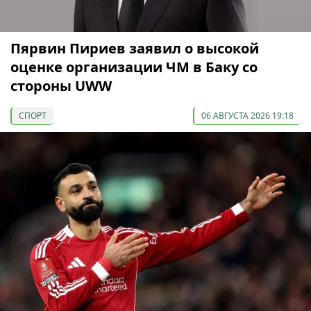
Пярвин Пириев заявил о высокой
оценке организации ЧМ в Баку со
стороны UWW
СПОРТ
06 АВГУСТА 2026 19:18