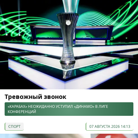
Тревожный звонок
«КАРАБАХ» НЕОЖИДАННО УСТУПИЛ «ДИНАМО» В ЛИГЕ
КОНФЕРЕНЦИЙ
СПОРТ
07 АВГУСТА 2026 14:13