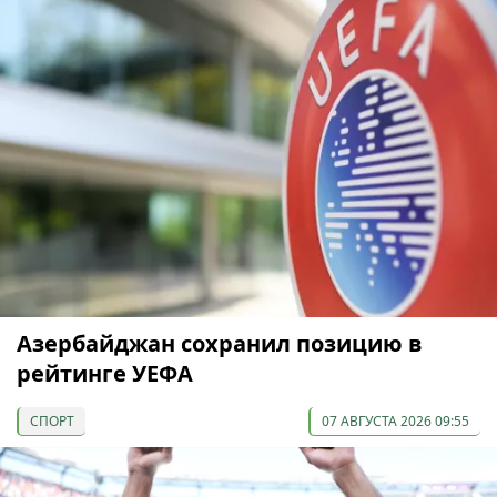
Азербайджан сохранил позицию в
рейтинге УЕФА
СПОРТ
07 АВГУСТА 2026 09:55