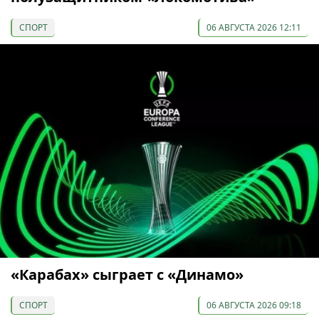
СПОРТ
06 АВГУСТА 2026 12:11
«Карабах» сыграет с «Динамо»
СПОРТ
06 АВГУСТА 2026 09:18