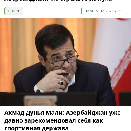
СПОРТ
07 АВГУСТА 2026 23:09
Ахмад Дунья Мали: Азербайджан уже
давно зарекомендовал себя как
спортивная держава