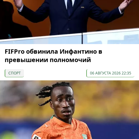
FIFPro обвинила Инфантино в
превышении полномочий
СПОРТ
06 АВГУСТА 2026 22:35