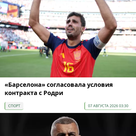
«Барселона» согласовала условия
контракта с Родри
СПОРТ
07 АВГУСТА 2026 03:30