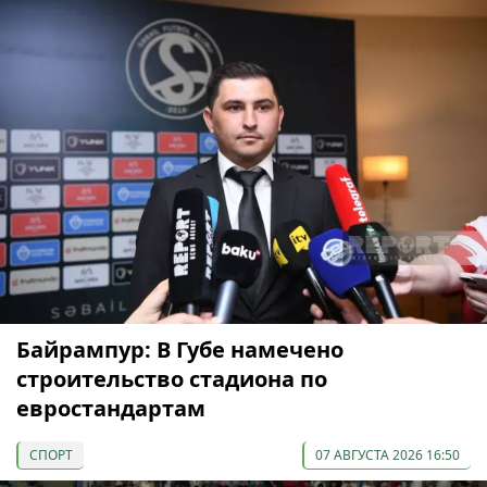
Байрампур: В Губе намечено
строительство стадиона по
евростандартам
СПОРТ
07 АВГУСТА 2026 16:50