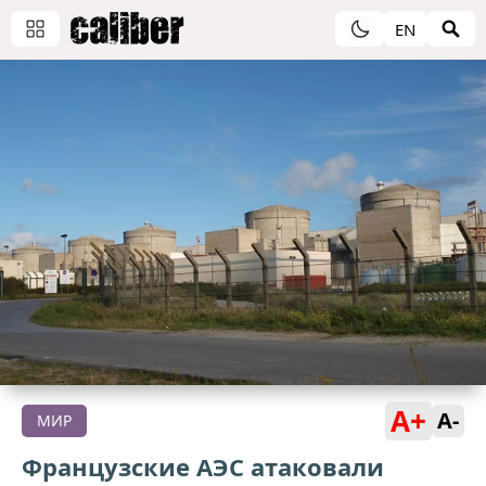
EN
A+
A-
МИР
Французские АЭС атаковали