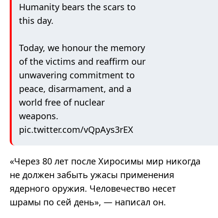
Humanity bears the scars to
this day.
Today, we honour the memory
of the victims and reaffirm our
unwavering commitment to
peace, disarmament, and a
world free of nuclear
weapons.
pic.twitter.com/vQpAys3rEX
«
Через 80 лет после Хиросимы мир никогда
не должен забыть ужасы применения
ядерного оружия. Человечество несет
шрамы по сей день
»
,
—
написал он
.