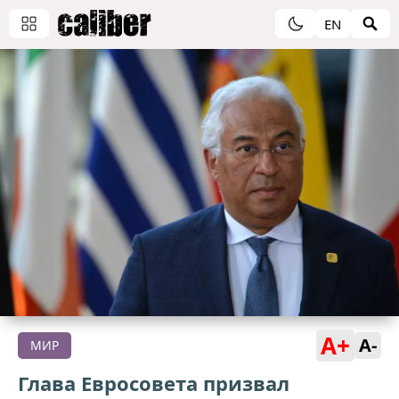
EN
A+
A-
МИР
Глава Евросовета призвал