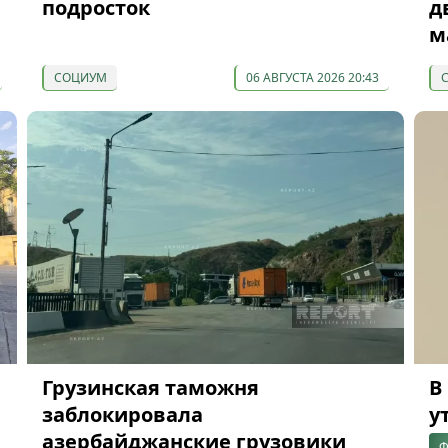
подросток
д
м
СОЦИУМ
06 АВГУСТА 2026 20:43
Грузинская таможня
В
заблокировала
у
азербайджанские грузовики
Ф