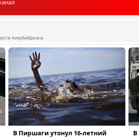
канал
вости Азербайджана
В Пиршаги утонул 16-летний
В