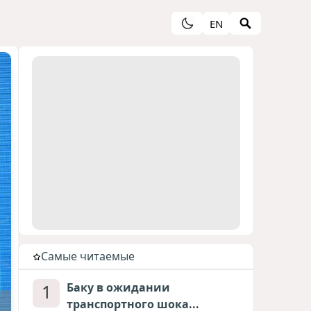
EN
Cамые читаемые
1
Баку в ожидании
транспортного шока...