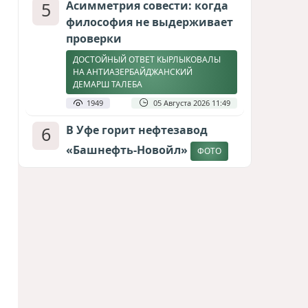
5
Асимметрия совести: когда
философия не выдерживает
проверки
ДОСТОЙНЫЙ ОТВЕТ КЫРЛЫКОВАЛЫ
НА АНТИАЗЕРБАЙДЖАНСКИЙ
ДЕМАРШ ТАЛЕБА
1949
05 Августа 2026 11:49
6
В Уфе горит нефтезавод
«Башнефть-Новойл»
ФОТО
1797
05 Августа 2026 12:53
7
Атлантический щит: Дания
ставит на Фареры в
большой игре за Арктику
СТАТЬЯ МАТАНАТ НАСИБОВОЙ
1622
05 Августа 2026 08:26
8
Европарламент без маски