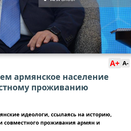
A+
A-
аем армянское население
естному проживанию
янские идеологи, ссылаясь на историю,
и совместного проживания армян и