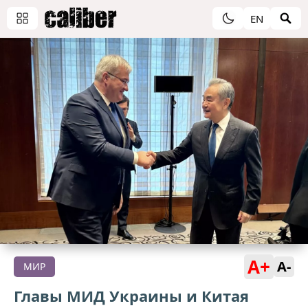
EN
A+
A-
МИР
Главы МИД Украины и Китая