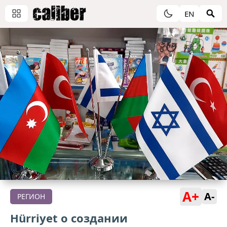
EN
A+
A-
РЕГИОН
Hürriyet о создании