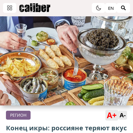
EN
A+
A-
РЕГИОН
Конец икры: россияне теряют вкус