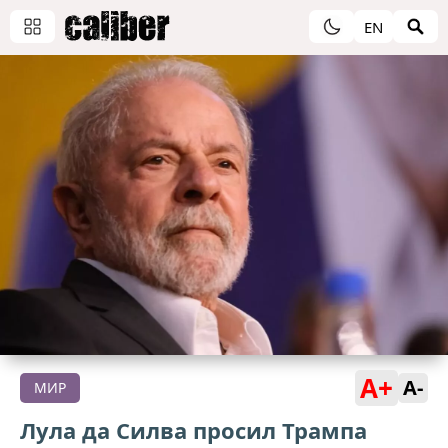
EN
A+
A-
МИР
Лула да Силва просил Трампа