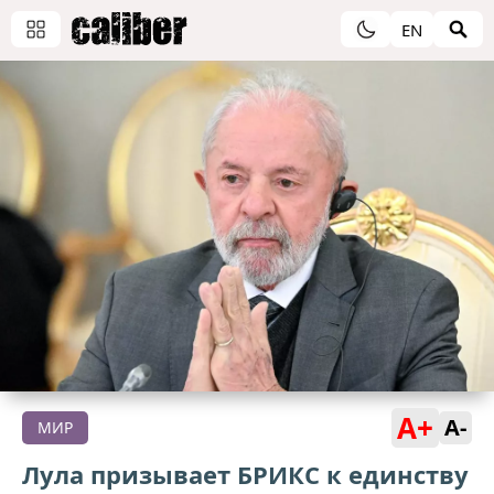
EN
A+
A-
МИР
Лула призывает БРИКС к единству