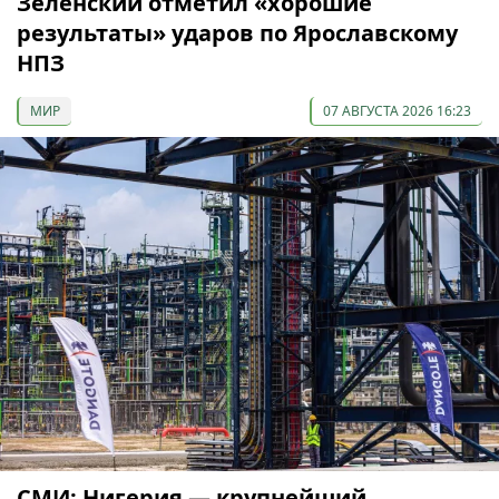
Зеленский отметил «хорошие
результаты» ударов по Ярославскому
НПЗ
МИР
07 АВГУСТА 2026 16:23
СМИ: Нигерия — крупнейший