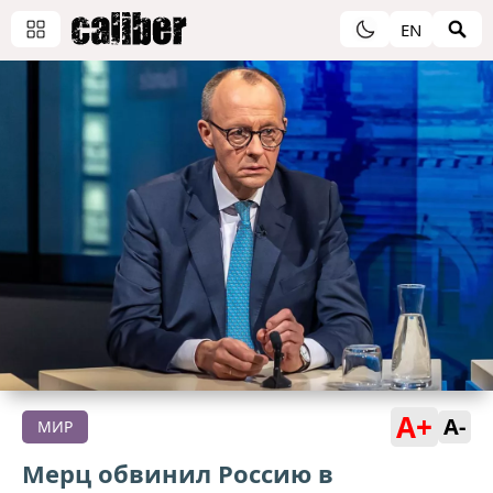
EN
A+
A-
МИР
Мерц обвинил Россию в