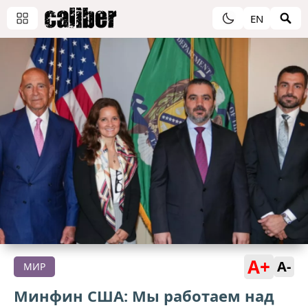
EN
A+
A-
МИР
Минфин США: Мы работаем над