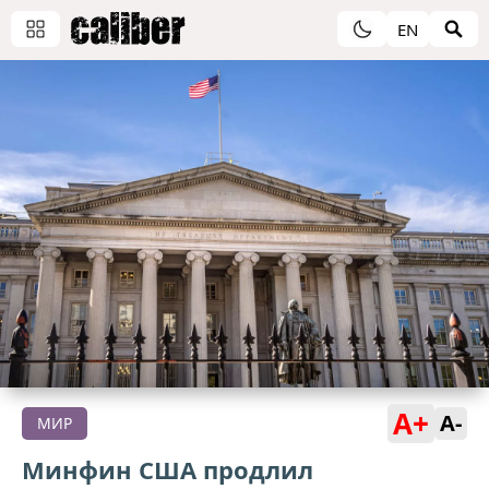
EN
A+
A-
МИР
Минфин США продлил