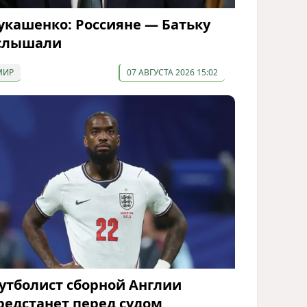
укашенко: Россияне — Батьку
слышали
МИР
07 АВГУСТА 2026 15:02
утболист сборной Англии
редстанет перед судом