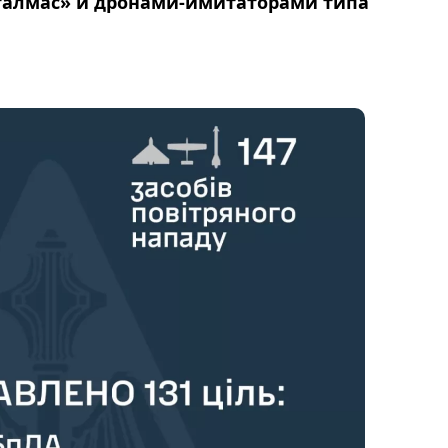
Италмас» и дронами-имитаторами типа