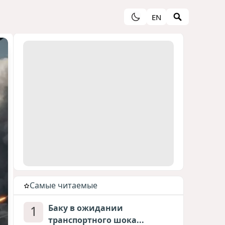
EN
Cамые читаемые
1
Баку в ожидании
транспортного шока...