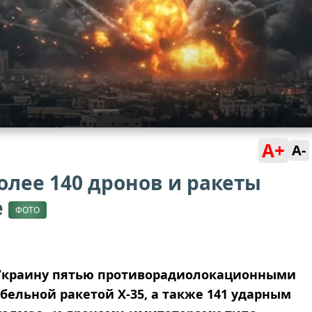
A+
A-
олее 140 дронов и ракеты
е
ФОТО
а Украину пятью противорадиолокационными
бельной ракетой Х-35, а также 141 ударным