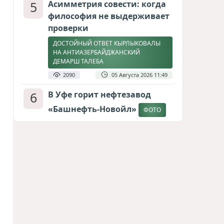
5
Асимметрия совести: когда
философия не выдерживает
проверки
ДОСТОЙНЫЙ ОТВЕТ КЫРЛЫКОВАЛЫ
НА АНТИАЗЕРБАЙДЖАНСКИЙ
ДЕМАРШ ТАЛЕБА
2090
05 Августа 2026 11:49
6
В Уфе горит нефтезавод
«Башнефть-Новойл»
ФОТО
2030
05 Августа 2026 12:53
7
Меценат Юрского периода
САМВЕЛ КАРАПЕТЯН И ЕГО ПЛАНЫ
1755
06 Августа 2026 22:00
8
Атлантический щит: Дания
ставит на Фареры в
большой игре за Арктику