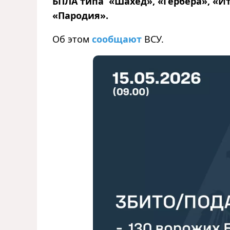
БПЛА типа «Шахед», «Гербера», «
«Пародия».
Об этом
сообщают
ВСУ.