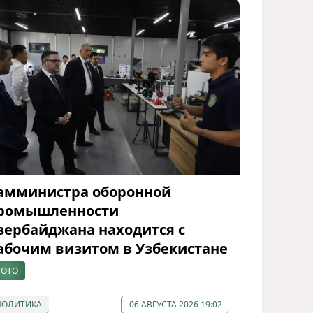
амминистра оборонной
ромышленности
зербайджана находится с
абочим визитом в Узбекистане
ОТО
ПОЛИТИКА
06 АВГУСТА 2026 19:02