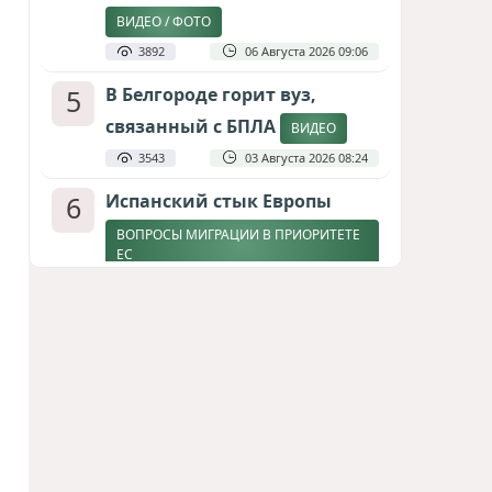
ВИДЕО / ФОТО
3892
06 Августа 2026 09:06
5
В Белгороде горит вуз,
связанный с БПЛА
ВИДЕО
3543
03 Августа 2026 08:24
6
Испанский стык Европы
ВОПРОСЫ МИГРАЦИИ В ПРИОРИТЕТЕ
ЕС
2894
04 Августа 2026 17:31
7
Дедлайн от Зеленского
ЗАКОНЧИТСЯ ЛИ ВОЙНА К ЗИМЕ?
2661
04 Августа 2026 19:46
8
Россия продвигается,
проблемы Украины
нарастают