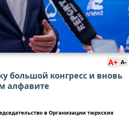
A+
A-
ку большой конгресс и вновь
м алфавите
редседательство в Организации тюркских