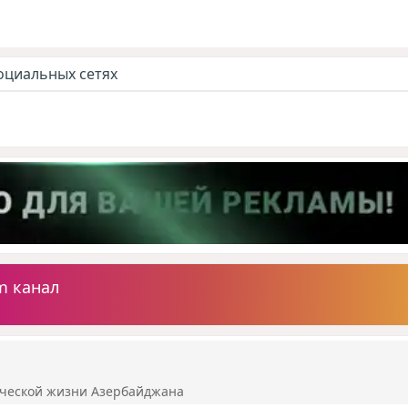
оциальных сетях
m канал
ической жизни Азербайджана