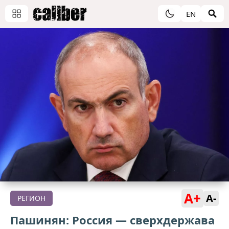
EN
A+
A-
РЕГИОН
Пашинян: Россия — сверхдержава