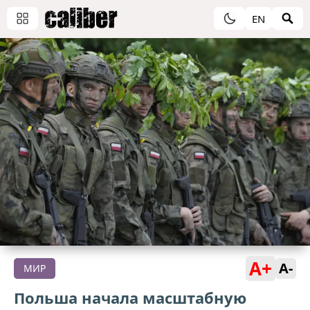
EN
A+
A-
МИР
Польша начала масштабную