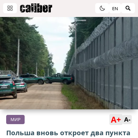
EN
A+
A-
МИР
Польша вновь откроет два пункта