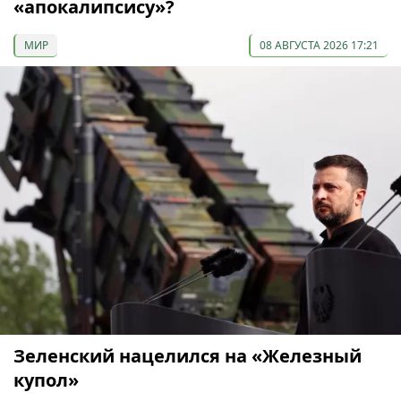
«апокалипсису»?
МИР
08 АВГУСТА 2026 17:21
Зеленский нацелился на «Железный
купол»