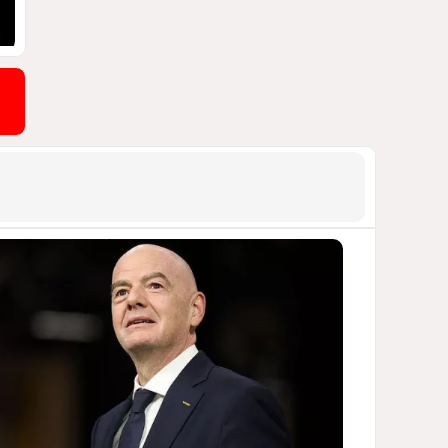
строящейся в Баку новой
трассы
СТРОЙКА ПРИОСТАНОВЛЕНА / ВИДЕО
1145
08 Августа 2026 11:17
9
Байрамов и Буданов
обсудили двусторонние
отношения
1101
06 Августа 2026 20:00
10
Раскол по-
латиноамерикански
ЧТО СТОИТ ЗА ОБОСТРЕНИЕМ
ОТНОШЕНИЙ МЕЖДУ БРАЗИЛИЕЙ И
АРГЕНТИНОЙ?
1078
07 Августа 2026 12:17