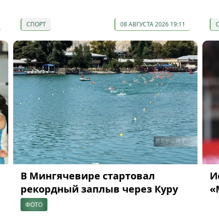
СПОРТ
08 АВГУСТА 2026 19:11
В Мингячевире стартовал
И
рекордный заплыв через Куру
«
ФОТО