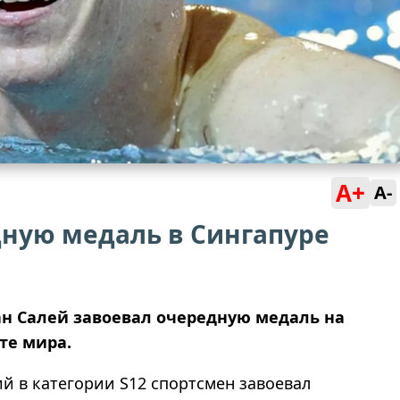
A+
A-
дную медаль в Сингапуре
н Салей завоевал очередную медаль на
те мира.
й в категории S12 спортсмен завоевал