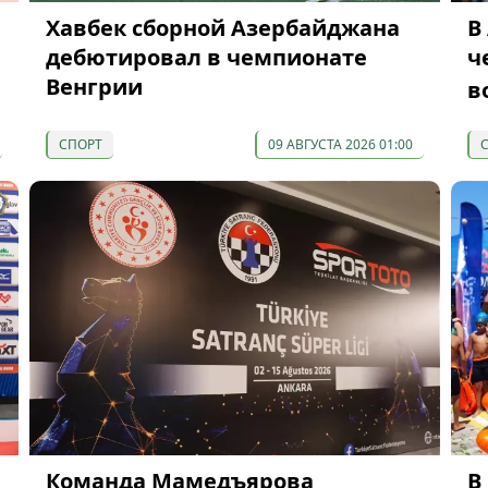
Хавбек сборной Азербайджана
В
дебютировал в чемпионате
ч
Венгрии
в
СПОРТ
09 АВГУСТА 2026 01:00
Команда Мамедъярова
В