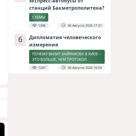
экспресс-автобусы от
станций Бакметрополитена?
СХЕМЫ
1346
06 Августа 2026 17:37
6
Дипломатия человеческого
измерения
ПОЧЕМУ ВИЗИТ БАЙРАМОВА В КИЕВ –
ЭТО БОЛЬШЕ, ЧЕМ ПРОТОКОЛ
1247
06 Августа 2026 16:04
7
Америка сворачивает
флаги: Вашингтон
сокращает свою
дипломатическую сеть
СТАТЬЯ МАТАНАТ НАСИБОВОЙ
1154
06 Августа 2026 10:21
8
Затоплен участок