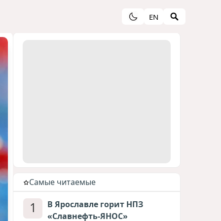
EN
Cамые читаемые
1
В Ярославле горит НПЗ
«Славнефть-ЯНОС»