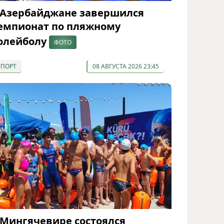
 Азербайджане завершился
емпионат по пляжному
олейболу
ФОТО
СПОРТ
08 АВГУСТА 2026 23:45
 Мингячевире состоялся